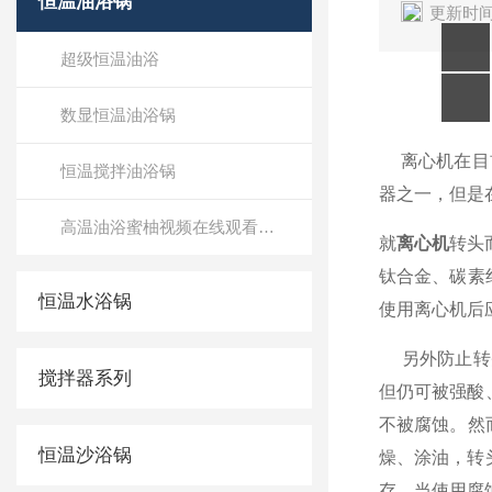
恒温油浴锅
更新时间
超级恒温油浴
数显恒温油浴锅
离心机
在目
恒温搅拌油浴锅
器之一，但
高温油浴蜜柚视频在线观看免费观看
就
离心机
转头而
钛合金、碳
恒温水浴锅
使用离心机后应
另外防止转头
搅拌器系列
但仍可被强酸
不被腐蚀。然
恒温沙浴锅
燥、涂油
存。当使