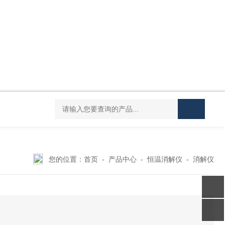
YHJ-20恒温搅拌油浴锅
YHJ-4D四孔四温搅拌油浴锅
YHJ-6D六
您的位置：
首页
-
产品中心
-
恒温消解仪
-
消解仪