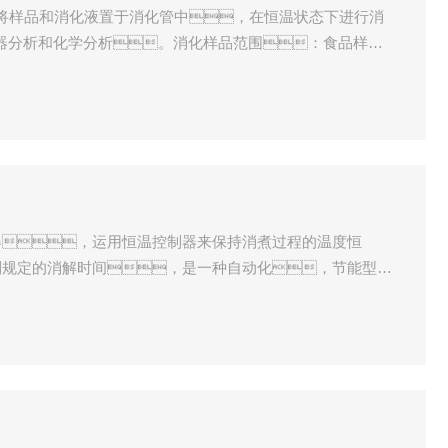
：将样品和消化液置于消化管中，在恒温状态下进行消
器分析和化学分析。消化样品范围：食品样
样品（血，尿，毛发），化妆品等。
器，运用恒温控制器来保持消煮过程的温度恒
制规定的消解时间，是一种自动化，节能型的
、林业、环保、地质石油、化
校、科研部门对植株、种子、饲
、矿石等样品化学分析之前消解处理。