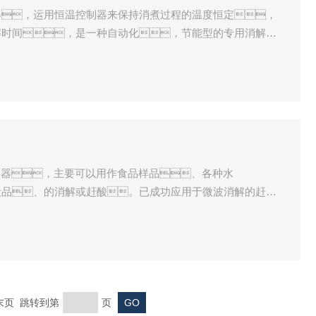
器，运用恒温控制器来保持消煮过程的温度恒定，
解时间，是一种自动化，节能型的专用消解设
、环保、地质石油、化工、食品等部门
、种子、饲料、 食品、土
消解处理。
赶酸器，主要可以用作食品样品、各种水
妆品、的消解或赶酸。已成功应用于微波消解的赶酸
理想的配套设备。
页 末页 跳转到第
页