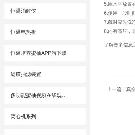
5.应水平放置在地
恒温消解仪
6.使用一段时间
7.藏时应先洗净
8.内有高压
恒温电热板
了解更多信息您还
恒温培养蜜柚APP污下载
滤膜抽滤装置
上一篇：
真
多功能蜜柚视频在线观看免费观看
离心机系列