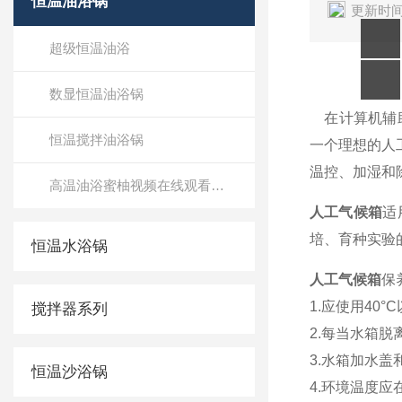
恒温油浴锅
更新时间
超级恒温油浴
数显恒温油浴锅
在计算机辅助
恒温搅拌油浴锅
一个理想的人工
温控、加湿和除
高温油浴蜜柚视频在线观看免费观看
人工气候箱
适
培、育种
恒温水浴锅
人工气候箱
保养
1.应使用40°
搅拌器系列
2.每当水箱脱离
3.水箱加水盖
恒温沙浴锅
4.环境温度应在1-