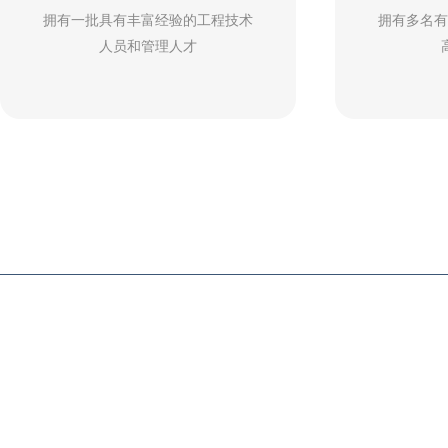
拥有一批具有丰富经验的工程技术
拥有多名有经
人员和管理人才
以
金坛区蜜柚直播APP下载免费仪器厂是一家从事教学仪器,实验仪