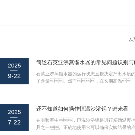
以
简述石英亚沸蒸馏水器的常见问题识别与
2025
石英亚沸蒸馏水器的运行状态直接决定产出水质
9-22
子含量。然而，在长期高温
况下，常因结垢、老化或操作不
纯、加热异常或泄漏。掌握石英
见问题识别与解决方法，是确保水质达
还不知道如何操作恒温沙浴锅？进来看
障。1、产水电阻率偏低（＜15MΩ
2025
质量。确认进水是否为合格去离子水（
在实验室中，恒温沙浴锅是进行精确温度
7-22
1MΩ·cm），避免使用自来水或含杂质
具之一。正确地使用它可以确保实验结果的
石英瓶内壁是否有白色沉积物（硅垢或金属盐）
同时也能延长设备的使用寿命。本文