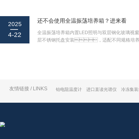
行未清洗。应停机冷却后，用1:
确操作恒温沙浴锅，并分享一些实用的
清洗液浸泡清洗...
帮助您更好地发挥其效能。1、准备工作
还不会使用全温振荡培养箱？进来看
前，先要做的是检查设备的状态
2025
一个平稳且通风良好的地方，远离易燃物
全温振荡培养箱内置LED照明与双层钢化玻璃视
4-22
源。接着，打开设备盖子，检
层不锈钢托盘安装，适配不同规格培
或残留物质，清理干净后加入适量的干燥
采用镜面不锈钢内胆与强制对流风道设计
充至容器的三分之二处），这样可以避
（波动≤0.3℃），配备过温保护、
溅出造成危...
时启停功能，符合GMP/ISO认证要求
使用全温振荡培养箱的正确步骤，咱们来一
吧。1、准备工作：在开始操作
保工作台面干净整洁，准备好所需的
友情链接 / LINKS
铂电阻温度计
进口直读光谱仪
冷冻集装
生物样本等实验材料。2、开机
接电源，并按照说明书上的指示打开电源
保设备正常启动。3、设置温度