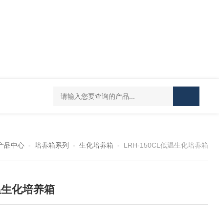
YHJ-20恒温搅拌油浴锅
YHJ-4D四孔四温搅拌油浴锅
YHJ-6D六
产品中心
-
培养箱系列
-
生化培养箱
-
LRH-150CL低温生化培养箱
温生化培养箱