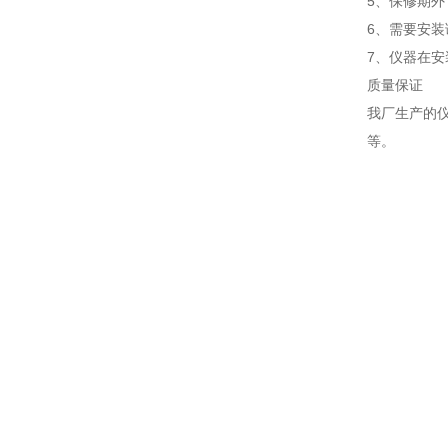
5、保修期外
6、需要
7、
质量保证
我厂生产的仪器全
等。