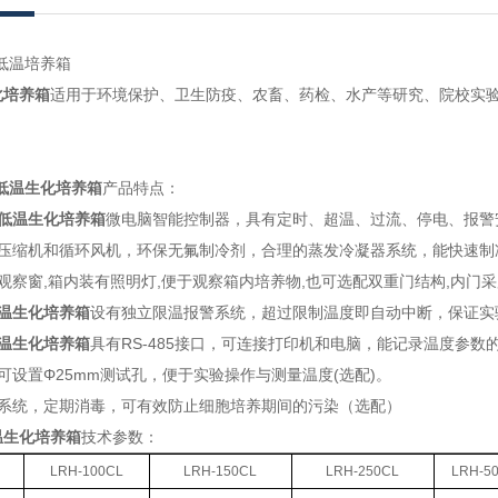
CL低温培养箱
化培养箱
适用于环境保护、卫生防疫、农畜、药检、水产等研究、院
低温生化培养箱
产品特点：
低温生化培养箱
微电脑智能控制器，具有定时、超温、过流、停电、报
品牌压缩机和循环风机，环保无氟制冷剂，合理的蒸发冷凝器系统，能快速制冷
设有观察窗,箱内装有照明灯,便于观察箱内培养物,也可选配双重门结构,内门采用全钢化
温生化培养箱
设有独立限温报警系统，超过限制温度即自动中断，保证实验安全
温生化培养箱
具有RS-485接口，可连接打印机和电脑，能记录温度参数的
左侧可设置Φ25mm测试孔，便于实验操作与测量温度(选配)。
杀菌系统，定期消毒，可有效防止细胞培养期间的污染（选配）
温生化培养箱
技术参数：
LRH-100CL
LRH-150CL
LRH-250CL
LRH-5