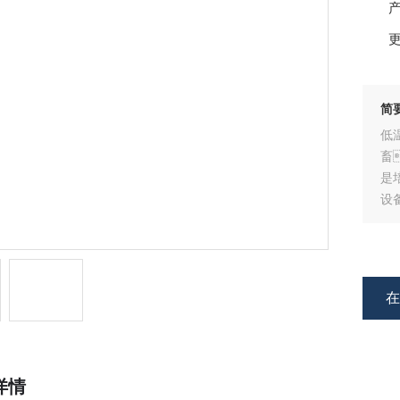
产
更
简要
低
畜
是
设
详情