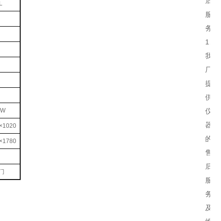
后
L
服
务：
1、
我
厂
提
供
0W
仪
器
×1020
的
×1780
售
后
门
服
务
及