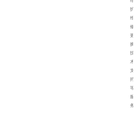
维
护、
维
修、
更
换、
技
术
支
持
等
服
务。