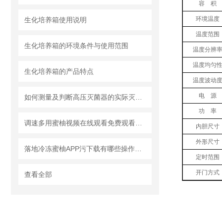
容 积
环境温度
生化培养箱使用说明
温度范围
生化培养箱的环境条件与使用范围
温度分辨
温度均匀
生化培养箱的产品特点
温度波动
电 源
如何测量及判断高压灭菌器的实际灭菌效果
功 率
调速多用蜜柚视频在线观看免费观看的测速原理
内胆尺寸
外形尺寸
落地冷冻蜜柚APP污下载有哪些操作技巧和维护要点！
定时范围
开门方式
查看全部