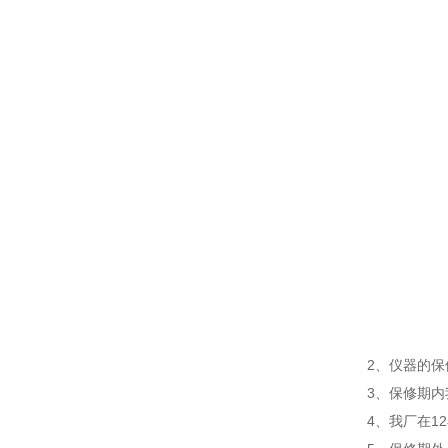
2、仪器的
3、保修期
4、我