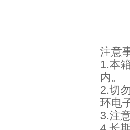
注意事项
1.
本箱
内。
2.
切勿
环电子部
3.
注意
4.
长期